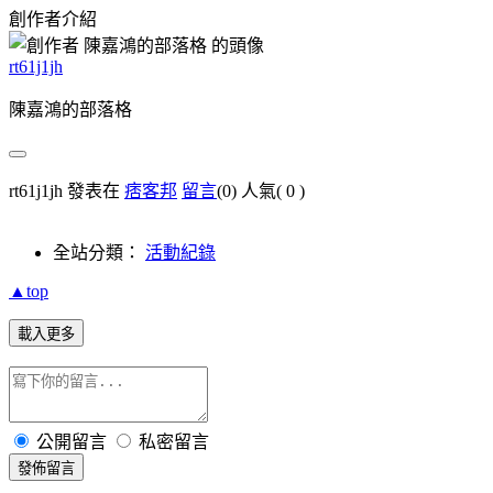
創作者介紹
rt61j1jh
陳嘉鴻的部落格
rt61j1jh 發表在
痞客邦
留言
(0)
人氣(
0
)
全站分類：
活動紀錄
▲top
載入更多
公開留言
私密留言
發佈留言