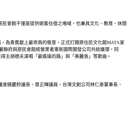
原民會館不僅是提供遊客住宿之場域，也兼具文化、教育、休閒
，為貴賓獻上最崇高的敬意，正式打開原住民文化館MATA家
著縣府與原民會館經營業者東新國際開發公司共結連理，同
獎得主胡德夫演唱「最遙遠的路」與「美麗島」等歌曲。
縣議會饒慶鈴議長、章正輝議員、台灣文創公司林仁泰董事長、