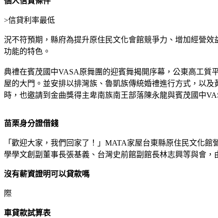
個人信貸條件
>
信貸利率最低
況不符預期，縣府為提升原住民文化會館競爭力、增加經營效
功能的特色。
典禮在賓茂國中VASA原舞團的迎賓舞揭開序幕，公東高工質
屋的大門。並安排以排灣族、魯凱族傳統婚禮進行方式，以及
時，也邀請到金曲獎得主卑南族南王部落陳永龍與賓茂國中V
苗栗身分證借錢
「歡迎大家，我們回家了！」MATA家屋台東縣原住民文化館
學學文創副董事長張基義、台灣史前館副館長林志興等與會，
沒有薪資證明可以貸款嗎
際
車貸款試算表