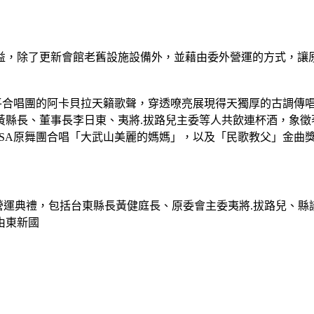
益，除了更新會館老舊設施設備外，並藉由委外營運的方式，讓
平合唱團的阿卡貝拉天籟歌聲，穿透嘹亮展現得天獨厚的古調傳唱
黃縣長、董事長李日東、夷將.拔路兒主委等人共飲連杯酒，象徵
ASA原舞團合唱「大武山美麗的媽媽」，以及「民歌教父」金曲
營運典禮，包括台東縣長黃健庭長、原委會主委夷將.拔路兒、
由東新國