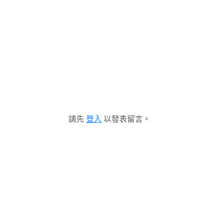
請先
登入
以發表留言。