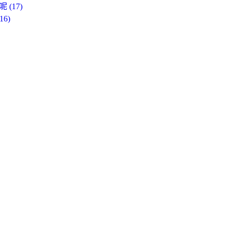
(17)
6)