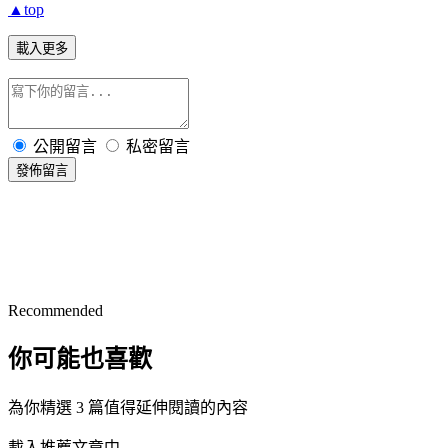
▲top
載入更多
公開留言
私密留言
發佈留言
Recommended
你可能也喜歡
為你精選 3 篇值得延伸閱讀的內容
載入推薦文章中...