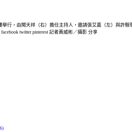
樓舉行，由聞天祥（右）擔任主持人，邀請張艾嘉（左）與許鞍
 twitter pinterest 記者黃威彬／攝影 分享
)