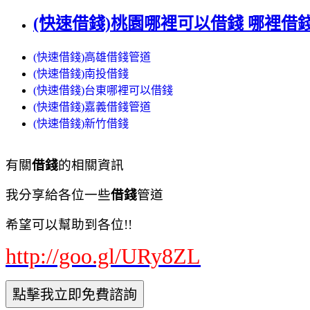
(快速借錢)桃園哪裡可以借錢 哪裡借錢安
(快速借錢)高雄借錢管道
(快速借錢)南投借錢
(快速借錢)台東哪裡可以借錢
(快速借錢)嘉義借錢管道
(快速借錢)新竹借錢
有關
借錢
的相關資訊
我分享給各位一些
借錢
管道
希望可以幫助到各位!!
http://goo.gl/URy8ZL