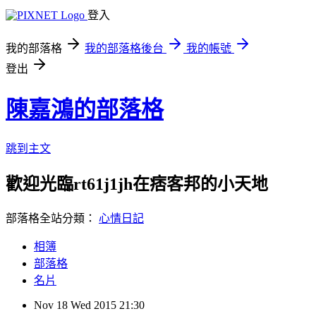
登入
我的部落格
我的部落格後台
我的帳號
登出
陳嘉鴻的部落格
跳到主文
歡迎光臨rt61j1jh在痞客邦的小天地
部落格全站分類：
心情日記
相簿
部落格
名片
Nov
18
Wed
2015
21:30